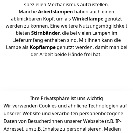
speziellen Mechanismus aufzustellen.
Manche
Arbeitslampen
haben auch einen
abknickbaren Kopf, um als
Winkellampe
genutzt
werden zu können. Eine weitere Nutzungsmöglichkeit
bieten
Stirnbänder
, die bei vielen Lampen im
Lieferumfang enthalten sind. Mit ihnen kann die
Lampe als
Kopflampe
genutzt werden, damit man bei
der Arbeit beide Hände frei hat.
Ihre Privatsphäre ist uns wichtig
Rechtliches
Services
Zahlung &
Wir verwenden Cookies und ähnliche Technologien auf
Versand
unserer Website und verarbeiten personenbezogene
AGB
Kontakt
Daten von Besucher:innen unserer Webseite (z.B. IP-
Impressum
Kundenservic
selected-lights
selected-lig
selecte
sel
Adresse), um z.B. Inhalte zu personalisieren, Medien
e
Datenschutze