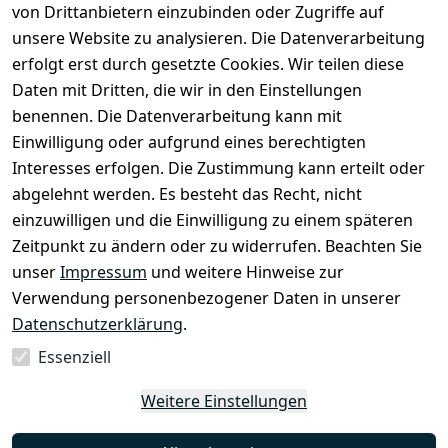
von Drittanbietern einzubinden oder Zugriffe auf
rklärung
Zahlung & 
Kontakt
unsere Website zu analysieren. Die Datenverarbeitung
Versand
Widerrufsrec
 +49 
erfolgt erst durch gesetzte Cookies. Wir teilen diese
ht
Batteriegeset
(0)6185 2457
Daten mit Dritten, die wir in den Einstellungen
z
 Mail: 
benennen. Die Datenverarbeitung kann mit
Newsletter
info@select
Einwilligung oder aufgrund eines berechtigten
ed-lights.de
Unsere 
Interesses erfolgen. Die Zustimmung kann erteilt oder
Partner
abgelehnt werden. Es besteht das Recht, nicht
FAQ
einzuwilligen und die Einwilligung zu einem späteren
Unter den 
Zeitpunkt zu ändern oder zu widerrufen. Beachten Sie
Weingärten 42
unser
Impressum
und weitere Hinweise zur
63546 
Verwendung personenbezogener Daten in unserer
Hammersbach
Datenschutzerklärung
.
Essenziell
Vertrag
Weitere Einstellungen
widerrufen