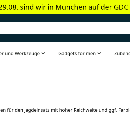
29.08. sind wir in München auf der GDC
er und Werkzeuge
Gadgets for men
Zubeh
n für den Jagdeinsatz mit hoher Reichweite und ggf. Farb