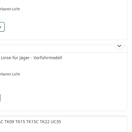
rbaren Licht
n
 Linse für Jäger - Vorführmodell
rbaren Licht
TAC TK09 TK15 TK15C TK22 UC35