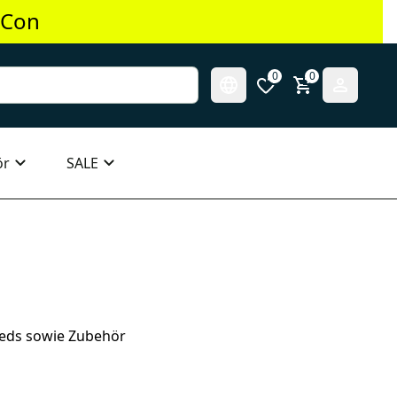
 Con
0
0
ör
SALE
leds sowie Zubehör