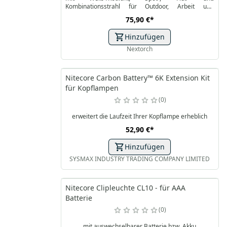
Kombinationsstrahl für Outdoor, Arbeit und
Einsatzkräfte
75,90 €
*
Hinzufügen
Nextorch
Nitecore Carbon Battery™ 6K Extension Kit
für Kopflampen
0
erweitert die Laufzeit Ihrer Kopflampe erheblich
52,90 €
*
Hinzufügen
SYSMAX INDUSTRY TRADING COMPANY LIMITED
Nitecore Clipleuchte CL10 - für AAA
Batterie
0
mit auswechselbarer Batterie bzw. Akku