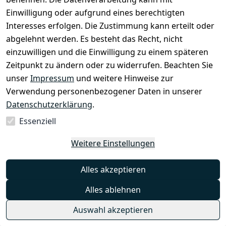
Einwilligung oder aufgrund eines berechtigten
Rechtliches
Services
Zahlung &
Interesses erfolgen. Die Zustimmung kann erteilt oder
Versand
abgelehnt werden. Es besteht das Recht, nicht
AGB
Kontakt
einzuwilligen und die Einwilligung zu einem späteren
Impressum
Kundenservic
selected-lights
selected-lig
selecte
sel
Zeitpunkt zu ändern oder zu widerrufen. Beachten Sie
e
Datenschutze
unser
Impressum
und weitere Hinweise zur
rklärung
Zahlung & 
Kontakt
Verwendung personenbezogener Daten in unserer
Versand
Widerrufsrec
 +49 
Datenschutzerklärung
.
ht
Batteriegeset
(0)6185 2457
Essenziell
z
 Mail: 
Newsletter
info@select
Weitere Einstellungen
ed-lights.de
Unsere 
Partner
Alles akzeptieren
FAQ
Alles ablehnen
Unter den 
Weingärten 42
Auswahl akzeptieren
63546 
Hammersbach