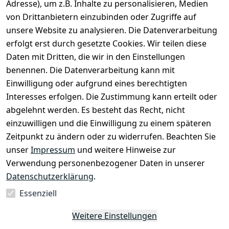
selected-lights
selected-lig
selecte
sel
Adresse), um z.B. Inhalte zu personalisieren, Medien
e
Datenschutze
von Drittanbietern einzubinden oder Zugriffe auf
rklärung
Zahlung & 
Kontakt
unsere Website zu analysieren. Die Datenverarbeitung
Versand
Widerrufsrec
 +49 
erfolgt erst durch gesetzte Cookies. Wir teilen diese
ht
Batteriegeset
(0)6185 2457
Daten mit Dritten, die wir in den Einstellungen
z
 Mail: 
benennen. Die Datenverarbeitung kann mit
Newsletter
info@select
Einwilligung oder aufgrund eines berechtigten
ed-lights.de
Unsere 
Interesses erfolgen. Die Zustimmung kann erteilt oder
Partner
abgelehnt werden. Es besteht das Recht, nicht
FAQ
einzuwilligen und die Einwilligung zu einem späteren
Unter den 
Zeitpunkt zu ändern oder zu widerrufen. Beachten Sie
Weingärten 42
unser
Impressum
und weitere Hinweise zur
63546 
Verwendung personenbezogener Daten in unserer
Hammersbach
Datenschutzerklärung
.
Essenziell
Vertrag
Weitere Einstellungen
widerrufen