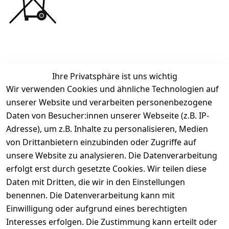
Ihre Privatsphäre ist uns wichtig
Rechtliches
Services
Zahlung &
Wir verwenden Cookies und ähnliche Technologien auf
Versand
unserer Website und verarbeiten personenbezogene
AGB
Kontakt
Daten von Besucher:innen unserer Webseite (z.B. IP-
Impressum
Kundenservic
selected-lights
selected-lig
selecte
sel
Adresse), um z.B. Inhalte zu personalisieren, Medien
e
Datenschutze
von Drittanbietern einzubinden oder Zugriffe auf
rklärung
Zahlung & 
Kontakt
unsere Website zu analysieren. Die Datenverarbeitung
Versand
Widerrufsrec
 +49 
erfolgt erst durch gesetzte Cookies. Wir teilen diese
ht
Batteriegeset
(0)6185 2457
Daten mit Dritten, die wir in den Einstellungen
z
 Mail: 
benennen. Die Datenverarbeitung kann mit
Newsletter
info@select
Einwilligung oder aufgrund eines berechtigten
ed-lights.de
Unsere 
Interesses erfolgen. Die Zustimmung kann erteilt oder
Partner