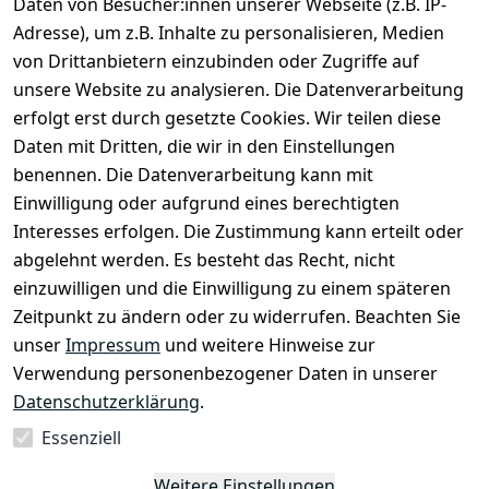
Daten von Besucher:innen unserer Webseite (z.B. IP-
Impressum
Kundenservic
selected-lights
selected-lig
selecte
sel
Adresse), um z.B. Inhalte zu personalisieren, Medien
e
Datenschutze
von Drittanbietern einzubinden oder Zugriffe auf
rklärung
Zahlung & 
Kontakt
unsere Website zu analysieren. Die Datenverarbeitung
Versand
Widerrufsrec
 +49 
erfolgt erst durch gesetzte Cookies. Wir teilen diese
ht
Batteriegeset
(0)6185 2457
Daten mit Dritten, die wir in den Einstellungen
z
 Mail: 
benennen. Die Datenverarbeitung kann mit
Newsletter
info@select
Einwilligung oder aufgrund eines berechtigten
ed-lights.de
Unsere 
Interesses erfolgen. Die Zustimmung kann erteilt oder
Partner
abgelehnt werden. Es besteht das Recht, nicht
FAQ
einzuwilligen und die Einwilligung zu einem späteren
Unter den 
Zeitpunkt zu ändern oder zu widerrufen. Beachten Sie
Weingärten 42
unser
Impressum
und weitere Hinweise zur
63546 
Verwendung personenbezogener Daten in unserer
Hammersbach
Datenschutzerklärung
.
Essenziell
Vertrag
Weitere Einstellungen