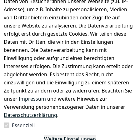
Daten von Besucher:innen unserer Webseite (z.B. IP-
Impressum
Kundenservic
selected-lights
selected-lig
selecte
sel
Adresse), um z.B. Inhalte zu personalisieren, Medien
e
Datenschutze
von Drittanbietern einzubinden oder Zugriffe auf
rklärung
Zahlung & 
Kontakt
unsere Website zu analysieren. Die Datenverarbeitung
Versand
Widerrufsrec
 +49 
erfolgt erst durch gesetzte Cookies. Wir teilen diese
ht
Batteriegeset
(0)6185 2457
Daten mit Dritten, die wir in den Einstellungen
z
 Mail: 
benennen. Die Datenverarbeitung kann mit
Newsletter
info@select
Einwilligung oder aufgrund eines berechtigten
ed-lights.de
Unsere 
Interesses erfolgen. Die Zustimmung kann erteilt oder
Partner
abgelehnt werden. Es besteht das Recht, nicht
FAQ
einzuwilligen und die Einwilligung zu einem späteren
Unter den 
Zeitpunkt zu ändern oder zu widerrufen. Beachten Sie
Weingärten 42
unser
Impressum
und weitere Hinweise zur
63546 
Verwendung personenbezogener Daten in unserer
Hammersbach
Datenschutzerklärung
.
Essenziell
Vertrag
Weitere Einstellungen