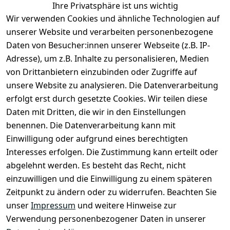
Ihre Privatsphäre ist uns wichtig
Rechtliches
Services
Zahlung &
Wir verwenden Cookies und ähnliche Technologien auf
Versand
unserer Website und verarbeiten personenbezogene
AGB
Kontakt
Daten von Besucher:innen unserer Webseite (z.B. IP-
Impressum
Kundenservic
selected-lights
selected-lig
selecte
sel
Adresse), um z.B. Inhalte zu personalisieren, Medien
e
Datenschutze
von Drittanbietern einzubinden oder Zugriffe auf
rklärung
Zahlung & 
Kontakt
unsere Website zu analysieren. Die Datenverarbeitung
Versand
Widerrufsrec
 +49 
erfolgt erst durch gesetzte Cookies. Wir teilen diese
ht
Batteriegeset
(0)6185 2457
Daten mit Dritten, die wir in den Einstellungen
z
 Mail: 
benennen. Die Datenverarbeitung kann mit
Newsletter
info@select
Einwilligung oder aufgrund eines berechtigten
ed-lights.de
Unsere 
Interesses erfolgen. Die Zustimmung kann erteilt oder
Partner
abgelehnt werden. Es besteht das Recht, nicht
FAQ
einzuwilligen und die Einwilligung zu einem späteren
Unter den 
Zeitpunkt zu ändern oder zu widerrufen. Beachten Sie
Weingärten 42
unser
Impressum
und weitere Hinweise zur
63546 
Verwendung personenbezogener Daten in unserer
Hammersbach