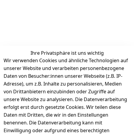
Ihre Privatsphäre ist uns wichtig
Rechtliches
Services
Zahlung &
Wir verwenden Cookies und ähnliche Technologien auf
Versand
unserer Website und verarbeiten personenbezogene
AGB
Kontakt
Daten von Besucher:innen unserer Webseite (z.B. IP-
Impressum
Kundenservic
selected-lights
selected-lig
selecte
sel
Adresse), um z.B. Inhalte zu personalisieren, Medien
e
Datenschutze
von Drittanbietern einzubinden oder Zugriffe auf
rklärung
Zahlung & 
Kontakt
unsere Website zu analysieren. Die Datenverarbeitung
Versand
Widerrufsrec
 +49 
erfolgt erst durch gesetzte Cookies. Wir teilen diese
ht
Batteriegeset
(0)6185 2457
Daten mit Dritten, die wir in den Einstellungen
z
 Mail: 
benennen. Die Datenverarbeitung kann mit
Newsletter
info@select
Einwilligung oder aufgrund eines berechtigten