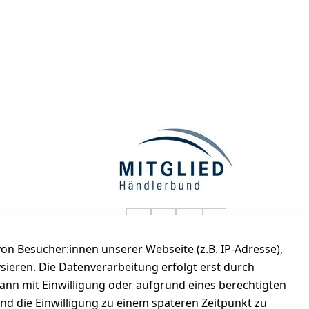
selected-lights auf Faceboo
selected-lights auf Twitt
selected-lights auf
selected-lights
n Besucher:innen unserer Webseite (z.B. IP-Adresse),
de
ysieren. Die Datenverarbeitung erfolgt erst durch
kann mit Einwilligung oder aufgrund eines berechtigten
und die Einwilligung zu einem späteren Zeitpunkt zu