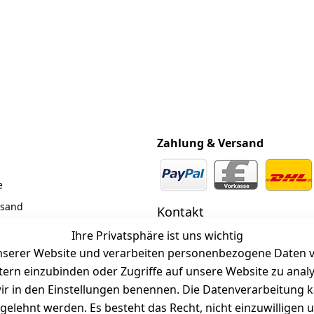
Zahlung & Versand
e
rsand
Kontakt
z
 +49 (0)6185 2457
Ihre Privatsphäre ist uns wichtig
serer Website und verarbeiten personenbezogene Daten vo
 Mail: info@selected-lights.
r
etern einzubinden oder Zugriffe auf unsere Website zu anal
e wir in den Einstellungen benennen. Die Datenverarbeitung 
gelehnt werden. Es besteht das Recht, nicht einzuwilligen 
Unter den Weingärten 42