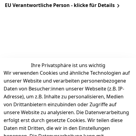
EU Verantwortliche Person - klicke für Details
Ihre Privatsphäre ist uns wichtig
Rechtliches
Services
Zahlung &
Wir verwenden Cookies und ähnliche Technologien auf
Versand
unserer Website und verarbeiten personenbezogene
AGB
Kontakt
Daten von Besucher:innen unserer Webseite (z.B. IP-
Impressum
Kundenservic
selected-lights
selected-lig
selecte
sel
Adresse), um z.B. Inhalte zu personalisieren, Medien
e
Datenschutze
von Drittanbietern einzubinden oder Zugriffe auf
rklärung
Zahlung & 
Kontakt
unsere Website zu analysieren. Die Datenverarbeitung
Versand
Widerrufsrec
 +49 
erfolgt erst durch gesetzte Cookies. Wir teilen diese
ht
Batteriegeset
(0)6185 2457
Daten mit Dritten, die wir in den Einstellungen
z
 Mail: 