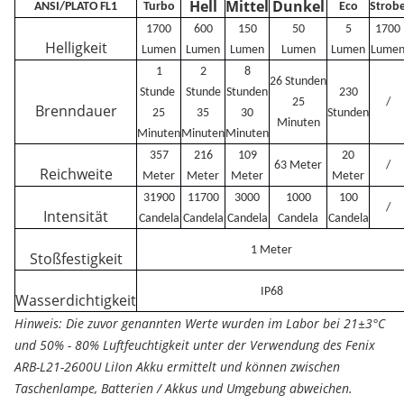
Hell
Mittel
Dunkel
ANSI/PLATO FL1
Turbo
Eco
Strob
1700
600
150
50
5
1700
Helligkeit
Lumen
Lumen
Lumen
Lumen
Lumen
Lume
1
2
8
26 Stunden
Stunde
Stunde
Stunden
230
25
/
Brenndauer
25
35
30
Stunden
Minuten
Minuten
Minuten
Minuten
357
216
109
20
63 Meter
/
Reichweite
Meter
Meter
Meter
Meter
31900
11700
3000
1000
100
/
Intensität
Candela
Candela
Candela
Candela
Candela
1 Meter
Stoßfestigkeit
IP68
Wasserdichtigkeit
Hinweis: Die zuvor genannten Werte wurden im Labor bei 21±3°C
und 50% - 80% Luftfeuchtigkeit unter der Verwendung des Fenix
ARB-L21-2600U LiIon Akku ermittelt und können zwischen
Taschenlampe, Batterien / Akkus und Umgebung abweichen.