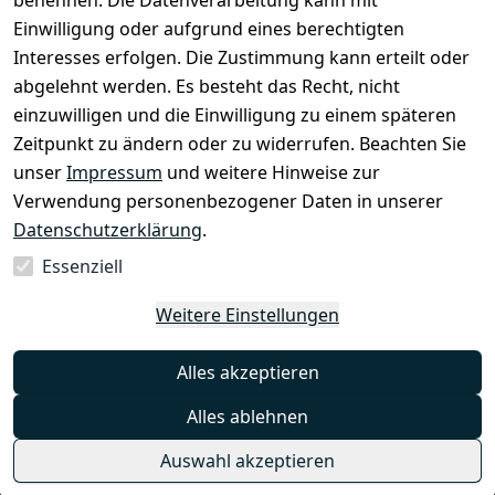
benennen. Die Datenverarbeitung kann mit
Newsletter
info@select
Einwilligung oder aufgrund eines berechtigten
ed-lights.de
Unsere 
Interesses erfolgen. Die Zustimmung kann erteilt oder
Partner
abgelehnt werden. Es besteht das Recht, nicht
FAQ
einzuwilligen und die Einwilligung zu einem späteren
Unter den 
Zeitpunkt zu ändern oder zu widerrufen. Beachten Sie
Weingärten 42
unser
Impressum
und weitere Hinweise zur
63546 
Verwendung personenbezogener Daten in unserer
Hammersbach
Datenschutzerklärung
.
Essenziell
Vertrag
Weitere Einstellungen
widerrufen
Alles akzeptieren
Alles ablehnen
Auswahl akzeptieren
© 2026 selected-lights