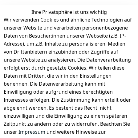
Ihre Privatsphäre ist uns wichtig
Rechtliches
Services
Zahlung &
Wir verwenden Cookies und ähnliche Technologien auf
Versand
unserer Website und verarbeiten personenbezogene
AGB
Kontakt
Daten von Besucher:innen unserer Webseite (z.B. IP-
Impressum
Kundenservic
selected-lights
selected-lig
selecte
sel
Adresse), um z.B. Inhalte zu personalisieren, Medien
e
Datenschutze
von Drittanbietern einzubinden oder Zugriffe auf
rklärung
Zahlung & 
Kontakt
unsere Website zu analysieren. Die Datenverarbeitung
Versand
Widerrufsrec
 +49 
erfolgt erst durch gesetzte Cookies. Wir teilen diese
ht
Batteriegeset
(0)6185 2457
Daten mit Dritten, die wir in den Einstellungen
z
 Mail: 
benennen. Die Datenverarbeitung kann mit
Newsletter
info@select
Einwilligung oder aufgrund eines berechtigten
ed-lights.de
Unsere 
Interesses erfolgen. Die Zustimmung kann erteilt oder
Partner
abgelehnt werden. Es besteht das Recht, nicht
FAQ
einzuwilligen und die Einwilligung zu einem späteren
Unter den 
Zeitpunkt zu ändern oder zu widerrufen. Beachten Sie
Weingärten 42
unser
Impressum
und weitere Hinweise zur
63546 