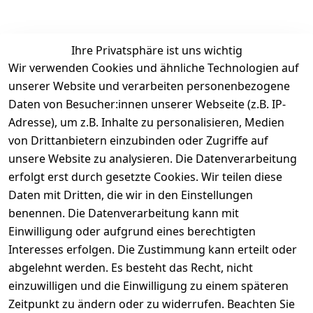
Ihre Privatsphäre ist uns wichtig
Rechtliches
Services
Zahlung &
Wir verwenden Cookies und ähnliche Technologien auf
Versand
unserer Website und verarbeiten personenbezogene
AGB
Kontakt
Daten von Besucher:innen unserer Webseite (z.B. IP-
Impressum
Kundenservic
selected-lights
selected-lig
selecte
sel
Adresse), um z.B. Inhalte zu personalisieren, Medien
e
Datenschutze
von Drittanbietern einzubinden oder Zugriffe auf
rklärung
Zahlung & 
Kontakt
unsere Website zu analysieren. Die Datenverarbeitung
Versand
Widerrufsrec
 +49 
erfolgt erst durch gesetzte Cookies. Wir teilen diese
ht
Batteriegeset
(0)6185 2457
Daten mit Dritten, die wir in den Einstellungen
z
 Mail: 
benennen. Die Datenverarbeitung kann mit
Newsletter
info@select
Einwilligung oder aufgrund eines berechtigten
ed-lights.de
Unsere 
Interesses erfolgen. Die Zustimmung kann erteilt oder
Partner
abgelehnt werden. Es besteht das Recht, nicht
FAQ
einzuwilligen und die Einwilligung zu einem späteren
Unter den 
Zeitpunkt zu ändern oder zu widerrufen. Beachten Sie
Weingärten 42