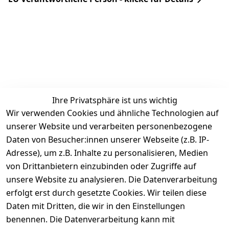
Ihre Privatsphäre ist uns wichtig
Rechtliches
Services
Zahlung &
Wir verwenden Cookies und ähnliche Technologien auf
Versand
unserer Website und verarbeiten personenbezogene
AGB
Kontakt
Daten von Besucher:innen unserer Webseite (z.B. IP-
Impressum
Kundenservic
selected-lights
selected-lig
selecte
sel
Adresse), um z.B. Inhalte zu personalisieren, Medien
e
Datenschutze
von Drittanbietern einzubinden oder Zugriffe auf
rklärung
Zahlung & 
Kontakt
unsere Website zu analysieren. Die Datenverarbeitung
Versand
Widerrufsrec
 +49 
erfolgt erst durch gesetzte Cookies. Wir teilen diese
ht
Batteriegeset
(0)6185 2457
Daten mit Dritten, die wir in den Einstellungen
z
 Mail: 
benennen. Die Datenverarbeitung kann mit
Newsletter
info@select