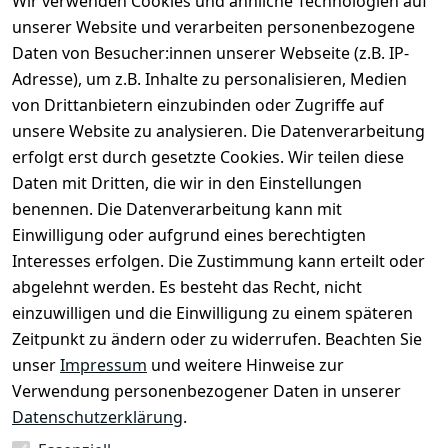
Wir verwenden Cookies und ähnliche Technologien auf
Versand
unserer Website und verarbeiten personenbezogene
AGB
Kontakt
Daten von Besucher:innen unserer Webseite (z.B. IP-
Impressum
Kundenservic
selected-lights
selected-lig
selecte
sel
Adresse), um z.B. Inhalte zu personalisieren, Medien
e
Datenschutze
von Drittanbietern einzubinden oder Zugriffe auf
rklärung
Zahlung & 
Kontakt
unsere Website zu analysieren. Die Datenverarbeitung
Versand
Widerrufsrec
 +49 
erfolgt erst durch gesetzte Cookies. Wir teilen diese
ht
Batteriegeset
(0)6185 2457
Daten mit Dritten, die wir in den Einstellungen
z
 Mail: 
benennen. Die Datenverarbeitung kann mit
Newsletter
info@select
Einwilligung oder aufgrund eines berechtigten
ed-lights.de
Unsere 
Interesses erfolgen. Die Zustimmung kann erteilt oder
Partner
abgelehnt werden. Es besteht das Recht, nicht
FAQ
einzuwilligen und die Einwilligung zu einem späteren
Unter den 
Zeitpunkt zu ändern oder zu widerrufen. Beachten Sie
Weingärten 42
unser
Impressum
und weitere Hinweise zur
63546 
Verwendung personenbezogener Daten in unserer
Hammersbach
Datenschutzerklärung
.