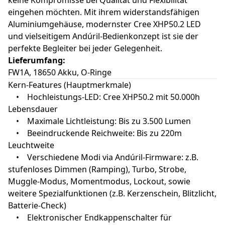
keine Kompromisse bei Qualität und Flexibilität
eingehen möchten. Mit ihrem widerstandsfähigen
Aluminiumgehäuse, modernster Cree XHP50.2 LED
und vielseitigem Andúril-Bedienkonzept ist sie der
perfekte Begleiter bei jeder Gelegenheit.
Lieferumfang:
FW1A, 18650 Akku, O-Ringe
Kern-Features (Hauptmerkmale)
• Hochleistungs-LED: Cree XHP50.2 mit 50.000h
Lebensdauer
• Maximale Lichtleistung: Bis zu 3.500 Lumen
• Beeindruckende Reichweite: Bis zu 220m
Leuchtweite
• Verschiedene Modi via Andúril-Firmware: z.B.
stufenloses Dimmen (Ramping), Turbo, Strobe,
Muggle-Modus, Momentmodus, Lockout, sowie
weitere Spezialfunktionen (z.B. Kerzenschein, Blitzlicht,
Batterie-Check)
• Elektronischer Endkappenschalter für