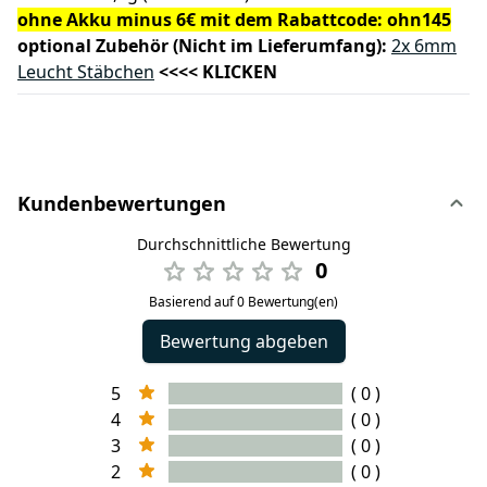
ohne Akku minus 6€ mit dem Rabattcode: ohn145
optional Zubehör (Nicht im Lieferumfang):
2x 6mm
Leucht Stäbchen
<<<< KLICKEN
Kundenbewertungen
Durchschnittliche Bewertung
0
Basierend auf 0 Bewertung(en)
Bewertung abgeben
5
( 0 )
4
( 0 )
3
( 0 )
2
( 0 )