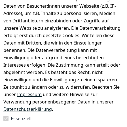
Daten von Besucher:innen unserer Webseite (z.B. IP-
Impressum
Kundenservic
selected-lights
selected-lig
selecte
sel
Adresse), um z.B. Inhalte zu personalisieren, Medien
e
Datenschutze
von Drittanbietern einzubinden oder Zugriffe auf
rklärung
Zahlung & 
Kontakt
unsere Website zu analysieren. Die Datenverarbeitung
Versand
Widerrufsrec
 +49 
erfolgt erst durch gesetzte Cookies. Wir teilen diese
ht
Batteriegeset
(0)6185 2457
Daten mit Dritten, die wir in den Einstellungen
z
 Mail: 
benennen. Die Datenverarbeitung kann mit
Newsletter
info@select
Einwilligung oder aufgrund eines berechtigten
ed-lights.de
Unsere 
Interesses erfolgen. Die Zustimmung kann erteilt oder
Partner
abgelehnt werden. Es besteht das Recht, nicht
FAQ
einzuwilligen und die Einwilligung zu einem späteren
Unter den 
Zeitpunkt zu ändern oder zu widerrufen. Beachten Sie
Weingärten 42
unser
Impressum
und weitere Hinweise zur
63546 
Verwendung personenbezogener Daten in unserer
Hammersbach
Datenschutzerklärung
.
Essenziell