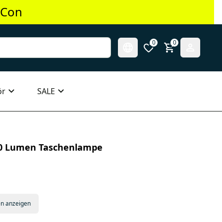
 Con
0
0
ör
SALE
00 Lumen Taschenlampe
en anzeigen