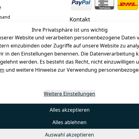
e
rsand
Kontakt
z
 +49 (0)6185 2457
Ihre Privatsphäre ist uns wichtig
serer Website und verarbeiten personenbezogene Daten vo
 Mail: info@selected-lights.
r
etern einzubinden oder Zugriffe auf unsere Website zu anal
e wir in den Einstellungen benennen. Die Datenverarbeitung 
gelehnt werden. Es besteht das Recht, nicht einzuwilligen 
Unter den Weingärten 42
63546 Hammersbach
um
und weitere Hinweise zur Verwendung personenbezogen
Weitere Einstellungen
Alles akzeptieren
Alles ablehnen
Auswahl akzeptieren