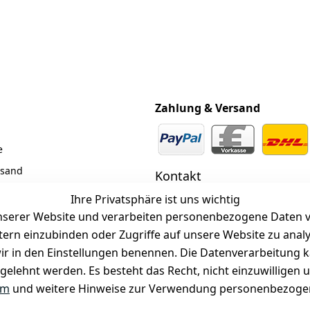
Zahlung & Versand
e
rsand
Kontakt
z
 +49 (0)6185 2457
Ihre Privatsphäre ist uns wichtig
serer Website und verarbeiten personenbezogene Daten vo
 Mail: info@selected-lights.
r
etern einzubinden oder Zugriffe auf unsere Website zu anal
e wir in den Einstellungen benennen. Die Datenverarbeitung 
gelehnt werden. Es besteht das Recht, nicht einzuwilligen 
Unter den Weingärten 42
63546 Hammersbach
um
und weitere Hinweise zur Verwendung personenbezogen