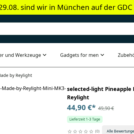
29.08. sind wir in München auf der GDC
er und Werkzeuge
Gadgets for men
Zubeh
Made by Reylight
selected-light Pineappl
Reylight
44,90 €
*
49,90 €
Lieferzeit 1-3 Tage
0
Alle Bewertung