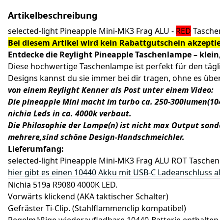
Artikelbeschreibung
selected-light Pineapple Mini-MK3 Frag ALU -
RED
Taschen
Bei diesem Artikel wird kein Rabattgutschein akzeptie
Entdecke die Reylight Pineapple Taschenlampe – klein
Diese hochwertige Taschenlampe ist perfekt für den täg
Designs kannst du sie immer bei dir tragen, ohne es über
von einem Reylight Kenner als Post unter einem Video:
Die pineapple Mini macht im turbo ca. 250-300lumen(10
nichia Leds in ca. 4000k verbaut.
Die Philosophie der Lampe(n) ist nicht max Output sond
mehrere,sind schöne Design-Handschmeichler.
Lieferumfang:
selected-light Pineapple Mini-MK3 Frag ALU ROT Tasche
hier gibt es einen 10440 Akku mit USB-C Ladeanschluss a
Nichia 519a R9080 4000K LED.
Vorwärts klickend (AKA taktischer Schalter)
Gefräster Ti-Clip. (Stahlflammenclip kompatibel)