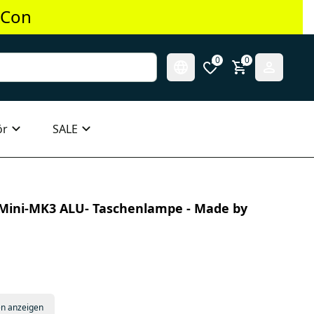
 Con
0
0
ör
SALE
e Mini-MK3 ALU- Taschenlampe - Made by
en anzeigen