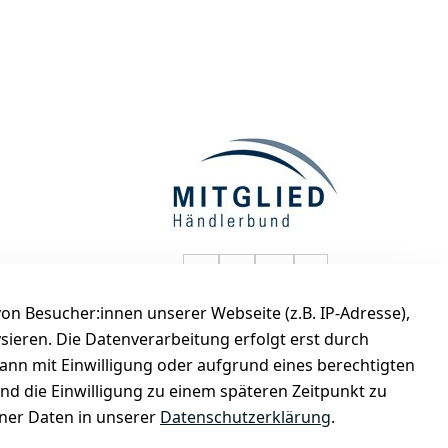
selected-lights auf Faceboo
selected-lights auf Twitt
selected-lights auf
selected-lights
n Besucher:innen unserer Webseite (z.B. IP-Adresse),
de
ysieren. Die Datenverarbeitung erfolgt erst durch
kann mit Einwilligung oder aufgrund eines berechtigten
und die Einwilligung zu einem späteren Zeitpunkt zu
er Daten in unserer
Datenschutzerklärung
.