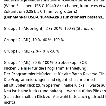
Regelmäßige wiederaufladbare 10440-Batterie enthalten
(Wenn Sie einen USB-C 10440-Akku haben, könnte es etw
Zukunft um 0,05 bis 0,1 mm vergrößern.)
(Der Manker USB-C 10440-Akku funktioniert bestens.)
Gruppe 1: (Moonlight) -2 % -20 % -100 % (Standard)
Gruppe 2: (ML) -10 % -40 % -100 %
Gruppe 3: (ML) -2 % -10 % -50 %
Gruppe 4: (ML) -50 % -100 % -Stroboskop - SOS
Klicken Sie
hier
für die Programmieranleitung.
Der Programmierleitfaden ist für alte Batch-Reverse-Clic
Die Programmierungen sind eigentlich sehr ähnlich.
alt ist: Voller Klick (zum Sperren), halbe Klicks ~~warte
Neu ist: halbe Klicks (und halten) ~~warte auf das Blinke
(nach dem halben Klick zur Auswahl bitte auch gedrückt 
nicht.)