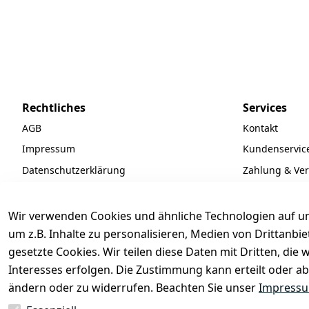
Rechtliches
Services
AGB
Kontakt
Impressum
Kundenservic
Datenschutzerklärung
Zahlung & Ve
Widerrufsrecht
Batteriegeset
Newsletter
Wir verwenden Cookies und ähnliche Technologien auf un
Unsere Partne
um z.B. Inhalte zu personalisieren, Medien von Drittanbi
gesetzte Cookies. Wir teilen diese Daten mit Dritten, di
FAQ
Interesses erfolgen. Die Zustimmung kann erteilt oder ab
ändern oder zu widerrufen. Beachten Sie unser
Impress