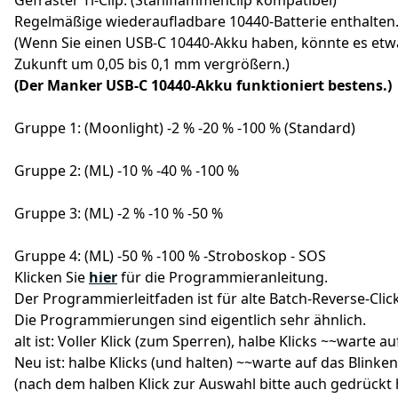
Gefräster Ti-Clip. (Stahlflammenclip kompatibel)
Regelmäßige wiederaufladbare 10440-Batterie enthalten
(Wenn Sie einen USB-C 10440-Akku haben, könnte es etw
Zukunft um 0,05 bis 0,1 mm vergrößern.)
(Der Manker USB-C 10440-Akku funktioniert bestens.)
Gruppe 1: (Moonlight) -2 % -20 % -100 % (Standard)
Gruppe 2: (ML) -10 % -40 % -100 %
Gruppe 3: (ML) -2 % -10 % -50 %
Gruppe 4: (ML) -50 % -100 % -Stroboskop - SOS
Klicken Sie
hier
für die Programmieranleitung.
Der Programmierleitfaden ist für alte Batch-Reverse-Clic
Die Programmierungen sind eigentlich sehr ähnlich.
alt ist: Voller Klick (zum Sperren), halbe Klicks ~~warte
Neu ist: halbe Klicks (und halten) ~~warte auf das Blinke
(nach dem halben Klick zur Auswahl bitte auch gedrückt 