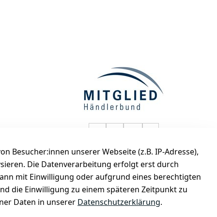
selected-lights auf Faceboo
selected-lights auf Twitt
selected-lights auf
selected-lights
n Besucher:innen unserer Webseite (z.B. IP-Adresse),
de
ysieren. Die Datenverarbeitung erfolgt erst durch
kann mit Einwilligung oder aufgrund eines berechtigten
und die Einwilligung zu einem späteren Zeitpunkt zu
er Daten in unserer
Datenschutzerklärung
.