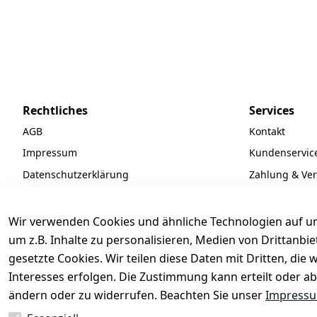
Rechtliches
Services
AGB
Kontakt
Impressum
Kundenservic
Datenschutzerklärung
Zahlung & Ve
Widerrufsrecht
Batteriegeset
Newsletter
Wir verwenden Cookies und ähnliche Technologien auf un
Unsere Partne
um z.B. Inhalte zu personalisieren, Medien von Drittanbi
gesetzte Cookies. Wir teilen diese Daten mit Dritten, di
FAQ
Interesses erfolgen. Die Zustimmung kann erteilt oder ab
ändern oder zu widerrufen. Beachten Sie unser
Impress