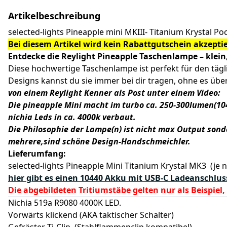
Artikelbeschreibung
selected-lights Pineapple mini MKIII- Titanium Krystal 
Bei diesem Artikel wird kein Rabattgutschein akzeptie
Entdecke die Reylight Pineapple Taschenlampe – klein
Diese hochwertige Taschenlampe ist perfekt für den täg
Designs kannst du sie immer bei dir tragen, ohne es über
von einem Reylight Kenner als Post unter einem Video:
Die pineapple Mini macht im turbo ca. 250-300lumen(10
nichia Leds in ca. 4000k verbaut.
Die Philosophie der Lampe(n) ist nicht max Output sond
mehrere,sind schöne Design-Handschmeichler.
Lieferumfang:
selected-lights Pineapple Mini Titanium Krystal MK3 (je 
hier gibt es einen 10440 Akku mit USB-C Ladeanschlus
Die abgebildeten Tritiumstäbe gelten nur als Beispiel
Nichia 519a R9080 4000K LED.
Vorwärts klickend (AKA taktischer Schalter)