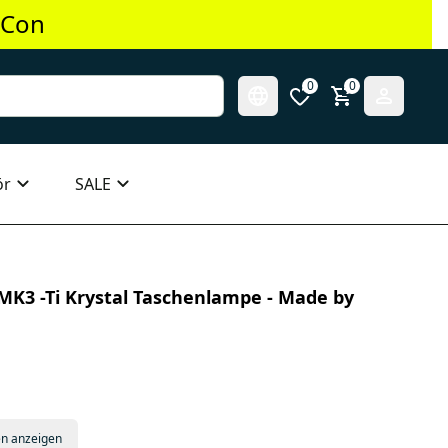
 Con
0
0
ör
SALE
 MK3 -Ti Krystal Taschenlampe - Made by
en anzeigen