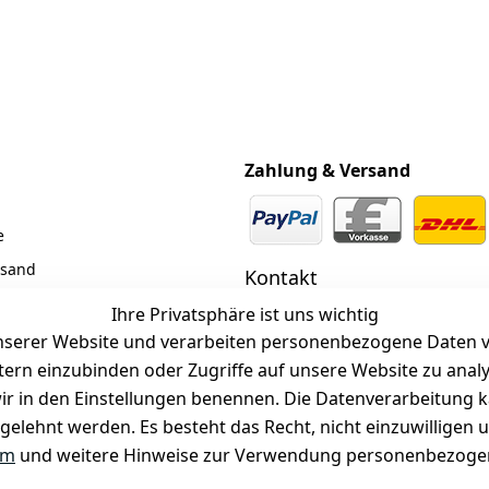
Zahlung & Versand
e
rsand
Kontakt
z
 +49 (0)6185 2457
Ihre Privatsphäre ist uns wichtig
serer Website und verarbeiten personenbezogene Daten vo
 Mail: info@selected-lights.
r
etern einzubinden oder Zugriffe auf unsere Website zu anal
e wir in den Einstellungen benennen. Die Datenverarbeitung 
gelehnt werden. Es besteht das Recht, nicht einzuwilligen 
Unter den Weingärten 42
63546 Hammersbach
um
und weitere Hinweise zur Verwendung personenbezogen