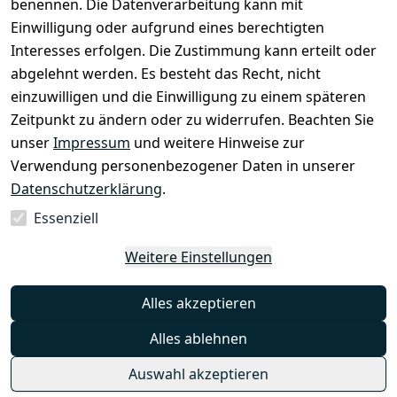
benennen. Die Datenverarbeitung kann mit
Newsletter
info@select
Einwilligung oder aufgrund eines berechtigten
ed-lights.de
Unsere 
Interesses erfolgen. Die Zustimmung kann erteilt oder
Partner
abgelehnt werden. Es besteht das Recht, nicht
FAQ
einzuwilligen und die Einwilligung zu einem späteren
Unter den 
Zeitpunkt zu ändern oder zu widerrufen. Beachten Sie
Weingärten 42
unser
Impressum
und weitere Hinweise zur
63546 
Verwendung personenbezogener Daten in unserer
Hammersbach
Datenschutzerklärung
.
Essenziell
Vertrag
Weitere Einstellungen
widerrufen
Alles akzeptieren
Alles ablehnen
Auswahl akzeptieren
© 2026 selected-lights