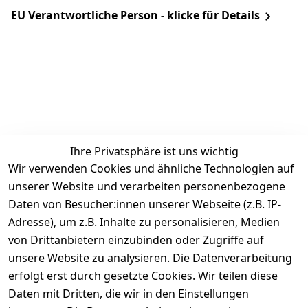
EU Verantwortliche Person - klicke für Details
Ihre Privatsphäre ist uns wichtig
Rechtliches
Services
Zahlung &
Wir verwenden Cookies und ähnliche Technologien auf
Versand
unserer Website und verarbeiten personenbezogene
AGB
Kontakt
Daten von Besucher:innen unserer Webseite (z.B. IP-
Impressum
Kundenservic
selected-lights
selected-lig
selecte
sel
Adresse), um z.B. Inhalte zu personalisieren, Medien
e
Datenschutze
von Drittanbietern einzubinden oder Zugriffe auf
rklärung
Zahlung & 
Kontakt
unsere Website zu analysieren. Die Datenverarbeitung
Versand
Widerrufsrec
 +49 
erfolgt erst durch gesetzte Cookies. Wir teilen diese
ht
Batteriegeset
(0)6185 2457
Daten mit Dritten, die wir in den Einstellungen
z
 Mail: 