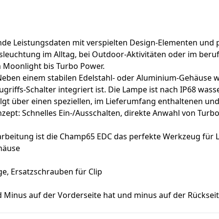
 Leistungsdaten mit verspielten Design-Elementen und pra
usleuchtung im Alltag, bei Outdoor-Aktivitäten oder im ber
m Moonlight bis Turbo Power.
Neben einem stabilen Edelstahl- oder Aluminium-Gehäuse w
ugriffs-Schalter integriert ist. Die Lampe ist nach IP68 wass
lgt über einen speziellen, im Lieferumfang enthaltenen un
ept: Schnelles Ein-/Ausschalten, direkte Anwahl von Turbo
arbeitung ist die Champ65 EDC das perfekte Werkzeug für Li
häuse
e, Ersatzschrauben für Clip
d Minus auf der Vorderseite hat und minus auf der Rücksei