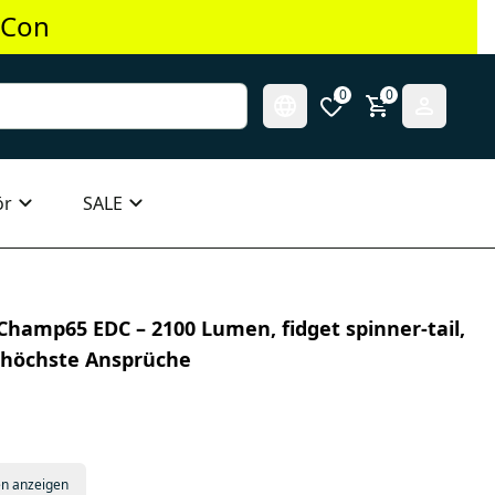
 Con
0
0
ör
SALE
 Champ65 EDC – 2100 Lumen, fidget spinner-tail,
 höchste Ansprüche
en anzeigen