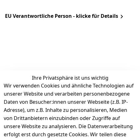
EU Verantwortliche Person - klicke für Details
Ihre Privatsphäre ist uns wichtig
Rechtliches
Services
Zahlung &
Wir verwenden Cookies und ähnliche Technologien auf
Versand
unserer Website und verarbeiten personenbezogene
AGB
Kontakt
Daten von Besucher:innen unserer Webseite (z.B. IP-
Impressum
Kundenservic
selected-lights
selected-lig
selecte
sel
Adresse), um z.B. Inhalte zu personalisieren, Medien
e
Datenschutze
von Drittanbietern einzubinden oder Zugriffe auf
rklärung
Zahlung & 
Kontakt
unsere Website zu analysieren. Die Datenverarbeitung
Versand
Widerrufsrec
 +49 
erfolgt erst durch gesetzte Cookies. Wir teilen diese
ht
Batteriegeset
(0)6185 2457