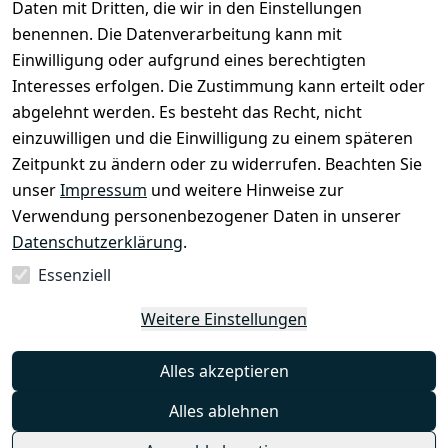
Daten mit Dritten, die wir in den Einstellungen
z
 Mail: 
benennen. Die Datenverarbeitung kann mit
Newsletter
info@select
Einwilligung oder aufgrund eines berechtigten
ed-lights.de
Unsere 
Interesses erfolgen. Die Zustimmung kann erteilt oder
Partner
abgelehnt werden. Es besteht das Recht, nicht
FAQ
einzuwilligen und die Einwilligung zu einem späteren
Unter den 
Zeitpunkt zu ändern oder zu widerrufen. Beachten Sie
Weingärten 42
unser
Impressum
und weitere Hinweise zur
63546 
Verwendung personenbezogener Daten in unserer
Hammersbach
Datenschutzerklärung
.
Essenziell
Vertrag
Weitere Einstellungen
widerrufen
Alles akzeptieren
Alles ablehnen