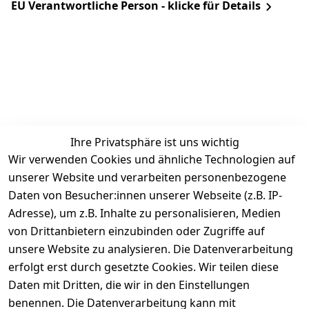
EU Verantwortliche Person - klicke für Details
Ihre Privatsphäre ist uns wichtig
Rechtliches
Services
Zahlung &
Wir verwenden Cookies und ähnliche Technologien auf
Versand
unserer Website und verarbeiten personenbezogene
AGB
Kontakt
Daten von Besucher:innen unserer Webseite (z.B. IP-
Impressum
Kundenservic
selected-lights
selected-lig
selecte
sel
Adresse), um z.B. Inhalte zu personalisieren, Medien
e
Datenschutze
von Drittanbietern einzubinden oder Zugriffe auf
rklärung
Zahlung & 
Kontakt
unsere Website zu analysieren. Die Datenverarbeitung
Versand
Widerrufsrec
 +49 
erfolgt erst durch gesetzte Cookies. Wir teilen diese
ht
Batteriegeset
(0)6185 2457
Daten mit Dritten, die wir in den Einstellungen
z
 Mail: 
benennen. Die Datenverarbeitung kann mit