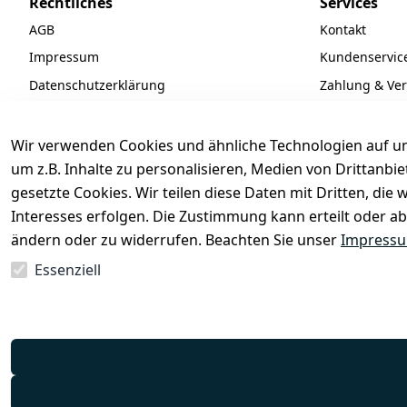
Rechtliches
Services
AGB
Kontakt
Impressum
Kundenservic
Datenschutzerklärung
Zahlung & Ve
Widerrufsrecht
Batteriegeset
Newsletter
Wir verwenden Cookies und ähnliche Technologien auf un
Unsere Partne
um z.B. Inhalte zu personalisieren, Medien von Drittanbi
gesetzte Cookies. Wir teilen diese Daten mit Dritten, di
FAQ
Interesses erfolgen. Die Zustimmung kann erteilt oder ab
ändern oder zu widerrufen. Beachten Sie unser
Impress
Essenziell
Vertrag widerrufen