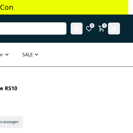
 Con
0
0
ör
SALE
te RS10
en anzeigen