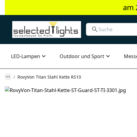
am 
LED-Lampen
Outdoor und Sport
Mess
RovyVon Titan Stahl Kette RS10