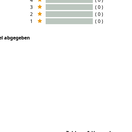
4
( 0 )
3
( 0 )
2
( 0 )
1
( 0 )
kel abgegeben