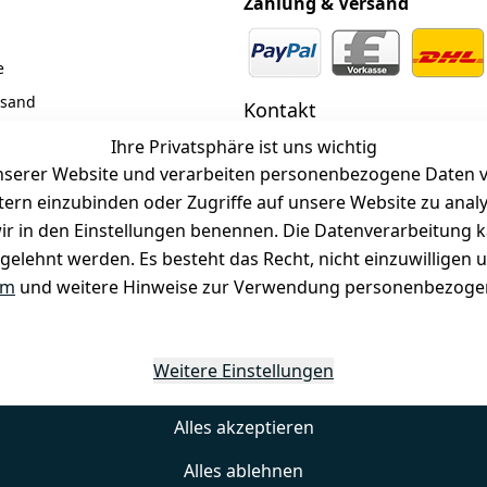
Zahlung & Versand
e
rsand
Kontakt
z
 +49 (0)6185 2457
Ihre Privatsphäre ist uns wichtig
serer Website und verarbeiten personenbezogene Daten vo
 Mail: info@selected-lights.
r
etern einzubinden oder Zugriffe auf unsere Website zu anal
e wir in den Einstellungen benennen. Die Datenverarbeitung 
gelehnt werden. Es besteht das Recht, nicht einzuwilligen 
Unter den Weingärten 42
63546 Hammersbach
um
und weitere Hinweise zur Verwendung personenbezogen
Weitere Einstellungen
Alles akzeptieren
Alles ablehnen