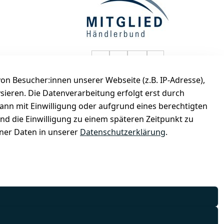
selected-lights auf Faceboo
selected-lights auf Twitt
selected-lights auf
selected-lights
n Besucher:innen unserer Webseite (z.B. IP-Adresse),
de
ysieren. Die Datenverarbeitung erfolgt erst durch
kann mit Einwilligung oder aufgrund eines berechtigten
und die Einwilligung zu einem späteren Zeitpunkt zu
er Daten in unserer
Datenschutzerklärung
.