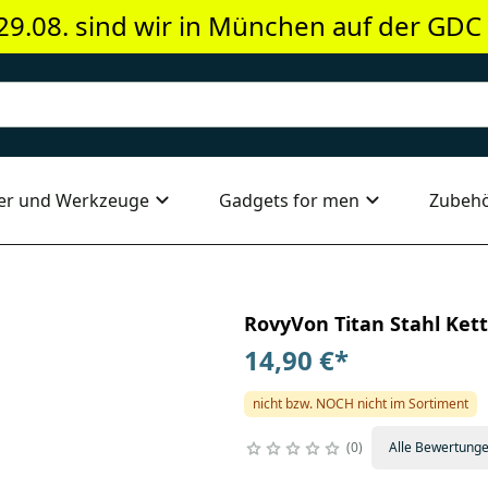
29.08. sind wir in München auf der GDC
er und Werkzeuge
Gadgets for men
Zubeh
RovyVon Titan Stahl Ket
14,90 €
*
nicht bzw. NOCH nicht im Sortiment
0
Alle Bewertung