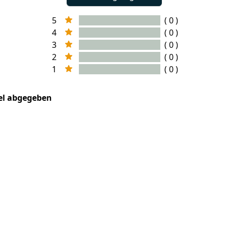
5
( 0 )
4
( 0 )
3
( 0 )
2
( 0 )
1
( 0 )
kel abgegeben