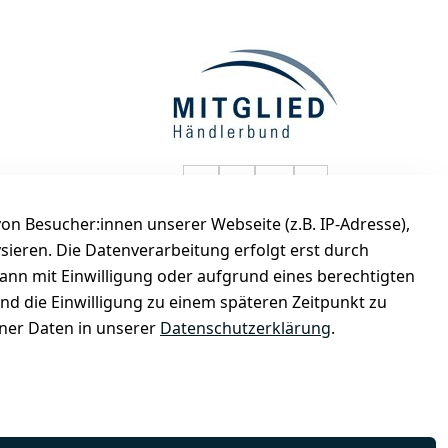
selected-lights auf Faceboo
selected-lights auf Twitt
selected-lights auf
selected-lights
n Besucher:innen unserer Webseite (z.B. IP-Adresse),
de
ysieren. Die Datenverarbeitung erfolgt erst durch
kann mit Einwilligung oder aufgrund eines berechtigten
und die Einwilligung zu einem späteren Zeitpunkt zu
er Daten in unserer
Datenschutzerklärung
.