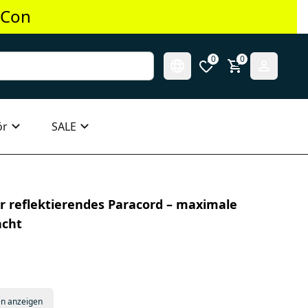
 Con
0
0
ör
SALE
er reflektierendes Paracord – maximale
acht
en anzeigen