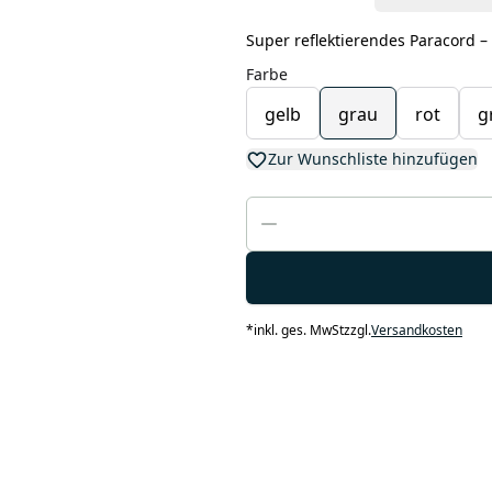
Super reflektierendes Paracord –
Farbe
gelb
grau
rot
g
Zur Wunschliste hinzufügen
*
inkl. ges. MwSt
zzgl.
Versandkosten