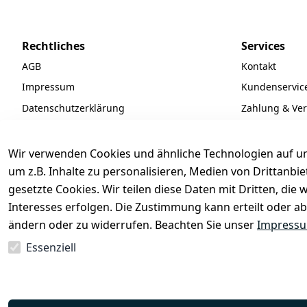
Rechtliches
Services
AGB
Kontakt
Impressum
Kundenservic
Datenschutzerklärung
Zahlung & Ve
Widerrufsrecht
Batteriegeset
Newsletter
Wir verwenden Cookies und ähnliche Technologien auf un
Unsere Partne
um z.B. Inhalte zu personalisieren, Medien von Drittanbi
gesetzte Cookies. Wir teilen diese Daten mit Dritten, di
FAQ
Interesses erfolgen. Die Zustimmung kann erteilt oder ab
ändern oder zu widerrufen. Beachten Sie unser
Impress
Essenziell
Vertrag widerrufen