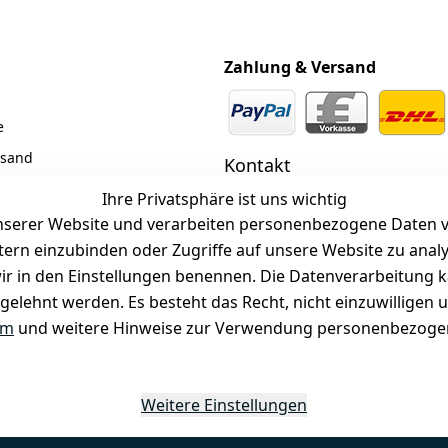
Zahlung & Versand
e
rsand
Kontakt
z
 +49 (0)6185 2457
Ihre Privatsphäre ist uns wichtig
serer Website und verarbeiten personenbezogene Daten vo
 Mail: info@selected-lights.
r
etern einzubinden oder Zugriffe auf unsere Website zu anal
e wir in den Einstellungen benennen. Die Datenverarbeitung 
gelehnt werden. Es besteht das Recht, nicht einzuwilligen 
Unter den Weingärten 42
63546 Hammersbach
um
und weitere Hinweise zur Verwendung personenbezogen
Weitere Einstellungen