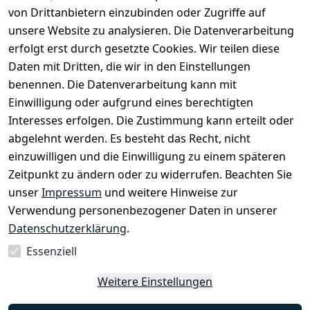
Datenschutze
von Drittanbietern einzubinden oder Zugriffe auf
rklärung
Zahlung & 
Kontakt
unsere Website zu analysieren. Die Datenverarbeitung
Versand
Widerrufsrec
 +49 
erfolgt erst durch gesetzte Cookies. Wir teilen diese
ht
Batteriegeset
(0)6185 2457
Daten mit Dritten, die wir in den Einstellungen
z
 Mail: 
benennen. Die Datenverarbeitung kann mit
Newsletter
info@select
Einwilligung oder aufgrund eines berechtigten
ed-lights.de
Unsere 
Interesses erfolgen. Die Zustimmung kann erteilt oder
Partner
abgelehnt werden. Es besteht das Recht, nicht
FAQ
einzuwilligen und die Einwilligung zu einem späteren
Unter den 
Zeitpunkt zu ändern oder zu widerrufen. Beachten Sie
Weingärten 42
unser
Impressum
und weitere Hinweise zur
63546 
Verwendung personenbezogener Daten in unserer
Hammersbach
Datenschutzerklärung
.
Essenziell
Vertrag
Weitere Einstellungen
widerrufen