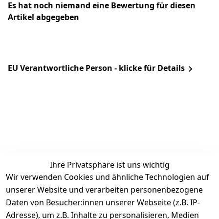
Es hat noch niemand eine Bewertung für diesen
Artikel abgegeben
EU Verantwortliche Person - klicke für Details
Ihre Privatsphäre ist uns wichtig
Rechtliches
Services
Zahlung &
Wir verwenden Cookies und ähnliche Technologien auf
Versand
unserer Website und verarbeiten personenbezogene
AGB
Kontakt
Daten von Besucher:innen unserer Webseite (z.B. IP-
Impressum
Kundenservic
selected-lights
selected-lig
selecte
sel
Adresse), um z.B. Inhalte zu personalisieren, Medien
e