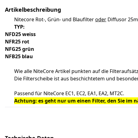
Artikelbeschreibung
Nitecore Rot-, Grün- und Blaufilter
oder
Diffusor 25
TYP:
NFD25 weiss
NFR25 rot
NFG25 grün
NFB25 blau
Wie alle NiteCore Artikel punkten auf die Filteraufs
Die Filterscheibe ist aus beschichtetem und besonder
Passend für NiteCore EC1, EC2, EA1, EA2, MT2C.
Achtung: es geht nur um einen Filter, den Sie im 