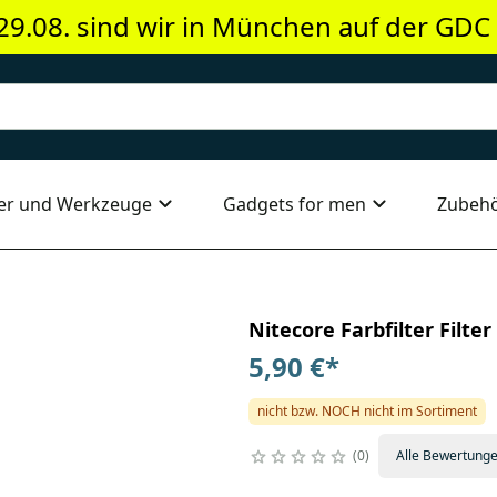
29.08. sind wir in München auf der GDC
er und Werkzeuge
Gadgets for men
Zubeh
Nitecore Farbfilter Fil
5,90 €
*
nicht bzw. NOCH nicht im Sortiment
0
Alle Bewertung