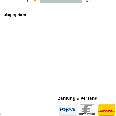
1
( 0 )
kel abgegeben
Zahlung & Versand
e