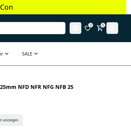
 Con
0
0
ör
SALE
ter 25mm NFD NFR NFG NFB 25
en anzeigen