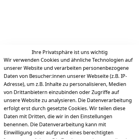
Ihre Privatsphäre ist uns wichtig
Rechtliches
Services
Zahlung &
Wir verwenden Cookies und ähnliche Technologien auf
Versand
unserer Website und verarbeiten personenbezogene
AGB
Kontakt
Daten von Besucher:innen unserer Webseite (z.B. IP-
Impressum
Kundenservic
selected-lights
selected-lig
selecte
sel
Adresse), um z.B. Inhalte zu personalisieren, Medien
e
Datenschutze
von Drittanbietern einzubinden oder Zugriffe auf
rklärung
Zahlung & 
Kontakt
unsere Website zu analysieren. Die Datenverarbeitung
Versand
Widerrufsrec
 +49 
erfolgt erst durch gesetzte Cookies. Wir teilen diese
ht
Batteriegeset
(0)6185 2457
Daten mit Dritten, die wir in den Einstellungen
z
 Mail: 
benennen. Die Datenverarbeitung kann mit
Newsletter
info@select
Einwilligung oder aufgrund eines berechtigten
ed-lights.de
Unsere 