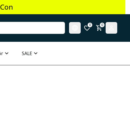
 Con
0
0
ör
SALE