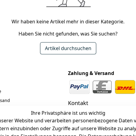
Wir haben keine Artikel mehr in dieser Kategorie.
Haben Sie nicht gefunden, was Sie suchen?
Artikel durchsuchen
Zahlung & Versand
e
rsand
Kontakt
z
 +49 (0)6185 2457
Ihre Privatsphäre ist uns wichtig
serer Website und verarbeiten personenbezogene Daten vo
 Mail: info@selected-lights.
etern einzubinden oder Zugriffe auf unsere Website zu anal
r