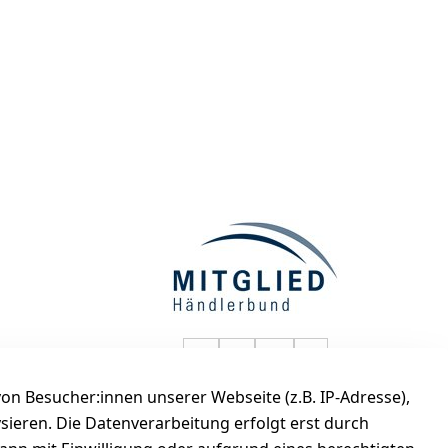
selected-lights auf Faceboo
selected-lights auf Twitt
selected-lights auf
selected-lights
n Besucher:innen unserer Webseite (z.B. IP-Adresse),
de
ysieren. Die Datenverarbeitung erfolgt erst durch