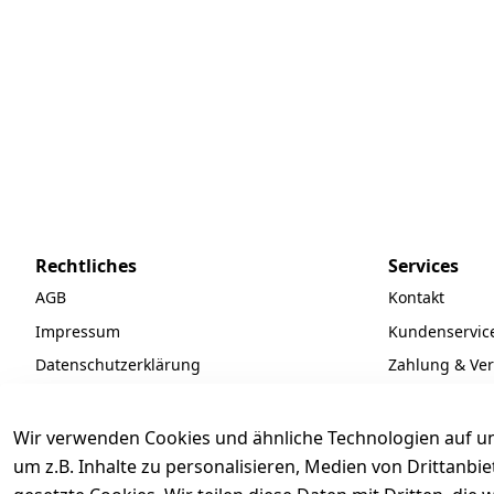
Rechtliches
Services
AGB
Kontakt
Impressum
Kundenservic
Datenschutzerklärung
Zahlung & Ve
Widerrufsrecht
Batteriegeset
Newsletter
Wir verwenden Cookies und ähnliche Technologien auf un
um z.B. Inhalte zu personalisieren, Medien von Drittanbi
Unsere Partne