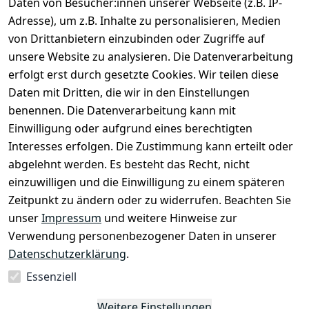
Daten von Besucher:innen unserer Webseite (z.B. IP-
Impressum
Kundenservic
selected-lights
selected-lig
selecte
sel
Adresse), um z.B. Inhalte zu personalisieren, Medien
e
Datenschutze
von Drittanbietern einzubinden oder Zugriffe auf
rklärung
Zahlung & 
Kontakt
unsere Website zu analysieren. Die Datenverarbeitung
Versand
Widerrufsrec
 +49 
erfolgt erst durch gesetzte Cookies. Wir teilen diese
ht
Batteriegeset
(0)6185 2457
Daten mit Dritten, die wir in den Einstellungen
z
 Mail: 
benennen. Die Datenverarbeitung kann mit
Newsletter
info@select
Einwilligung oder aufgrund eines berechtigten
ed-lights.de
Unsere 
Interesses erfolgen. Die Zustimmung kann erteilt oder
Partner
abgelehnt werden. Es besteht das Recht, nicht
FAQ
einzuwilligen und die Einwilligung zu einem späteren
Unter den 
Zeitpunkt zu ändern oder zu widerrufen. Beachten Sie
Weingärten 42
unser
Impressum
und weitere Hinweise zur
63546 
Verwendung personenbezogener Daten in unserer
Hammersbach
Datenschutzerklärung
.
Essenziell
Vertrag
Weitere Einstellungen