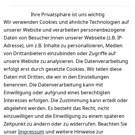
Ihre Privatsphäre ist uns wichtig
Rechtliches
Services
Zahlung &
Wir verwenden Cookies und ähnliche Technologien auf
Versand
unserer Website und verarbeiten personenbezogene
AGB
Kontakt
Daten von Besucher:innen unserer Webseite (z.B. IP-
Impressum
Kundenservic
selected-lights
selected-lig
selecte
sel
Adresse), um z.B. Inhalte zu personalisieren, Medien
e
Datenschutze
von Drittanbietern einzubinden oder Zugriffe auf
rklärung
Zahlung & 
Kontakt
unsere Website zu analysieren. Die Datenverarbeitung
Versand
Widerrufsrec
 +49 
erfolgt erst durch gesetzte Cookies. Wir teilen diese
ht
Batteriegeset
(0)6185 2457
Daten mit Dritten, die wir in den Einstellungen
z
 Mail: 
benennen. Die Datenverarbeitung kann mit
Newsletter
info@select
Einwilligung oder aufgrund eines berechtigten
ed-lights.de
Unsere 
Interesses erfolgen. Die Zustimmung kann erteilt oder
Partner
abgelehnt werden. Es besteht das Recht, nicht
FAQ
einzuwilligen und die Einwilligung zu einem späteren
Unter den 
Zeitpunkt zu ändern oder zu widerrufen. Beachten Sie
Weingärten 42
unser
Impressum
und weitere Hinweise zur
63546 