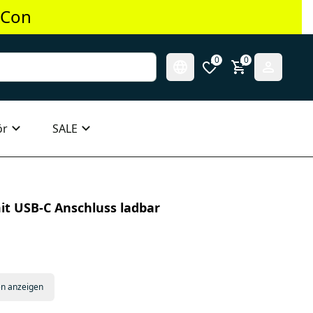
 Con
0
0
ör
SALE
t USB-C Anschluss ladbar
en anzeigen