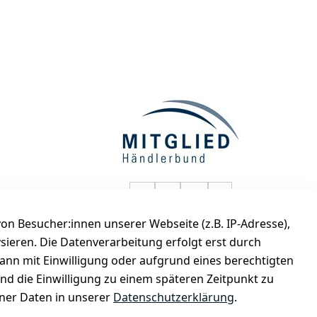
selected-lights auf Faceboo
selected-lights auf Twitt
selected-lights auf
selected-lights
n Besucher:innen unserer Webseite (z.B. IP-Adresse),
de
ysieren. Die Datenverarbeitung erfolgt erst durch
kann mit Einwilligung oder aufgrund eines berechtigten
und die Einwilligung zu einem späteren Zeitpunkt zu
er Daten in unserer
Datenschutzerklärung
.