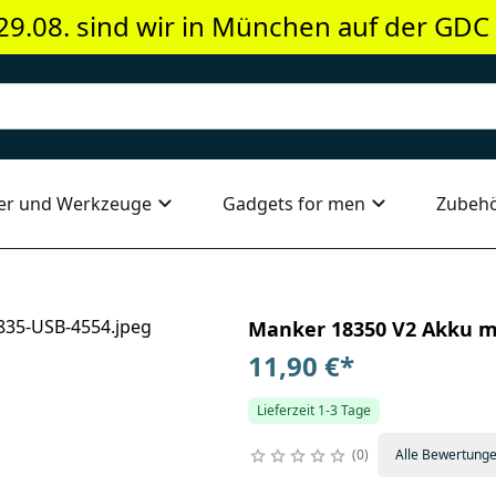
29.08. sind wir in München auf der GDC
er und Werkzeuge
Gadgets for men
Zubeh
Manker 18350 V2 Akku mi
11,90 €
*
Lieferzeit 1-3 Tage
0
Alle Bewertung