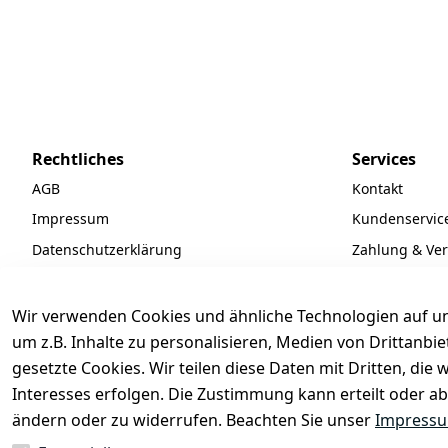
Rechtliches
Services
AGB
Kontakt
Impressum
Kundenservic
Datenschutzerklärung
Zahlung & Ve
Widerrufsrecht
Batteriegeset
Newsletter
Wir verwenden Cookies und ähnliche Technologien auf un
Unsere Partne
um z.B. Inhalte zu personalisieren, Medien von Drittanbi
gesetzte Cookies. Wir teilen diese Daten mit Dritten, di
FAQ
Interesses erfolgen. Die Zustimmung kann erteilt oder ab
ändern oder zu widerrufen. Beachten Sie unser
Impress