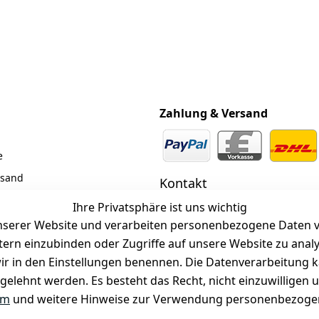
Zahlung & Versand
e
rsand
Kontakt
z
 +49 (0)6185 2457
Ihre Privatsphäre ist uns wichtig
serer Website und verarbeiten personenbezogene Daten vo
 Mail: info@selected-lights.
r
etern einzubinden oder Zugriffe auf unsere Website zu anal
e wir in den Einstellungen benennen. Die Datenverarbeitung 
gelehnt werden. Es besteht das Recht, nicht einzuwilligen 
Unter den Weingärten 42
63546 Hammersbach
um
und weitere Hinweise zur Verwendung personenbezogen