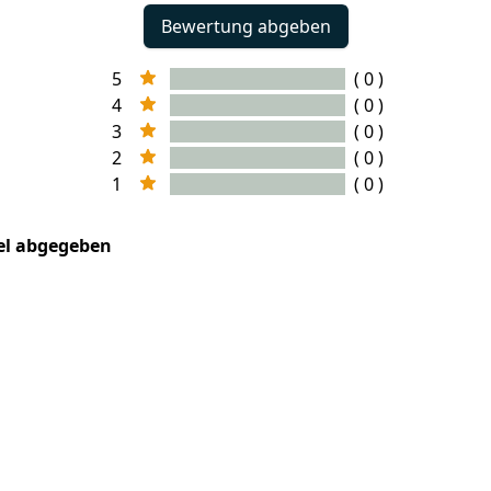
Bewertung abgeben
5
( 0 )
4
( 0 )
3
( 0 )
2
( 0 )
1
( 0 )
kel abgegeben