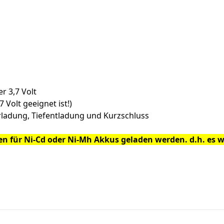
r 3,7 Volt
7 Volt geeignet ist!)
rladung, Tiefentladung und Kurzschluss
 für Ni-Cd oder Ni-Mh Akkus geladen werden. d.h. es wir