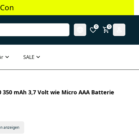
 Con
0
0
ör
SALE
 350 mAh 3,7 Volt wie Micro AAA Batterie
en anzeigen