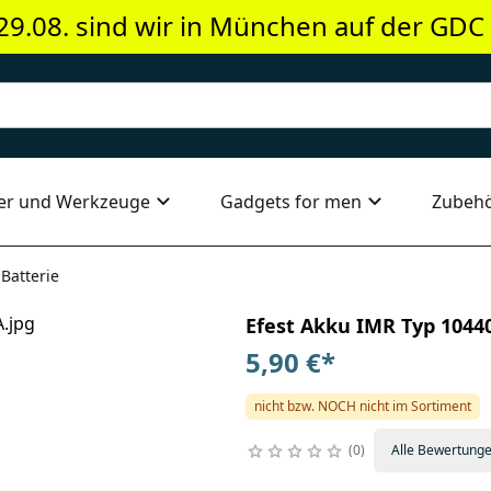
29.08. sind wir in München auf der GDC
er und Werkzeuge
Gadgets for men
Zubeh
Batterie
Efest Akku IMR Typ 10440
5,90 €
*
nicht bzw. NOCH nicht im Sortiment
0
Alle Bewertung