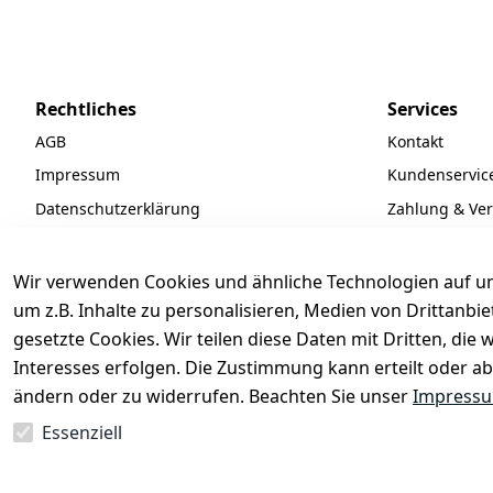
Rechtliches
Services
AGB
Kontakt
Impressum
Kundenservic
Datenschutzerklärung
Zahlung & Ve
Widerrufsrecht
Batteriegeset
Newsletter
Wir verwenden Cookies und ähnliche Technologien auf un
Unsere Partne
um z.B. Inhalte zu personalisieren, Medien von Drittanbi
gesetzte Cookies. Wir teilen diese Daten mit Dritten, di
FAQ
Interesses erfolgen. Die Zustimmung kann erteilt oder ab
ändern oder zu widerrufen. Beachten Sie unser
Impress
Essenziell