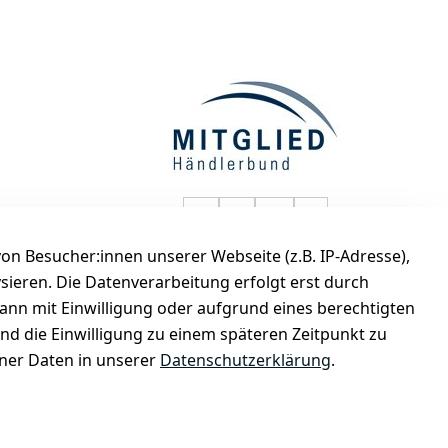
selected-lights auf Faceboo
selected-lights auf Twitt
selected-lights auf
selected-lights
n Besucher:innen unserer Webseite (z.B. IP-Adresse),
de
ysieren. Die Datenverarbeitung erfolgt erst durch
kann mit Einwilligung oder aufgrund eines berechtigten
und die Einwilligung zu einem späteren Zeitpunkt zu
er Daten in unserer
Datenschutzerklärung
.