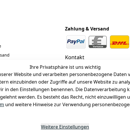
Zahlung & Versand
e
rsand
Kontakt
z
 +49 (0)6185 2457
Ihre Privatsphäre ist uns wichtig
serer Website und verarbeiten personenbezogene Daten vo
 Mail: info@selected-lights.
r
etern einzubinden oder Zugriffe auf unsere Website zu anal
e wir in den Einstellungen benennen. Die Datenverarbeitung 
gelehnt werden. Es besteht das Recht, nicht einzuwilligen 
Unter den Weingärten 42
63546 Hammersbach
um
und weitere Hinweise zur Verwendung personenbezogen
Weitere Einstellungen