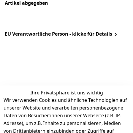
Artikel abgegeben
EU Verantwortliche Person - klicke für Details
Ihre Privatsphäre ist uns wichtig
Rechtliches
Services
Zahlung &
Wir verwenden Cookies und ähnliche Technologien auf
Versand
unserer Website und verarbeiten personenbezogene
AGB
Kontakt
Daten von Besucher:innen unserer Webseite (z.B. IP-
Impressum
Kundenservic
selected-lights
selected-lig
selecte
sel
Adresse), um z.B. Inhalte zu personalisieren, Medien
e
Datenschutze
von Drittanbietern einzubinden oder Zugriffe auf
rklärung
Zahlung & 