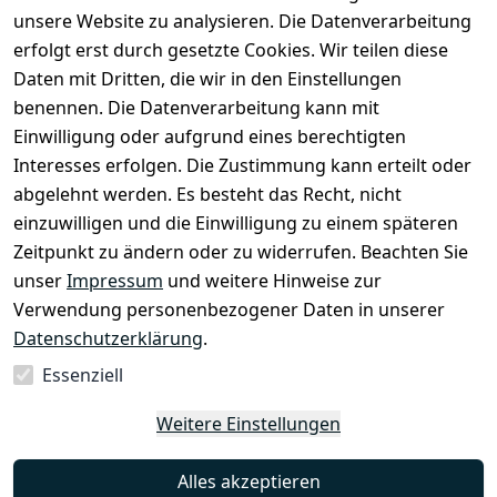
Kontakt
unsere Website zu analysieren. Die Datenverarbeitung
Versand
Widerrufsrec
 +49 
erfolgt erst durch gesetzte Cookies. Wir teilen diese
ht
Batteriegeset
(0)6185 2457
Daten mit Dritten, die wir in den Einstellungen
z
 Mail: 
benennen. Die Datenverarbeitung kann mit
Newsletter
info@select
Einwilligung oder aufgrund eines berechtigten
ed-lights.de
Unsere 
Interesses erfolgen. Die Zustimmung kann erteilt oder
Partner
abgelehnt werden. Es besteht das Recht, nicht
FAQ
einzuwilligen und die Einwilligung zu einem späteren
Unter den 
Zeitpunkt zu ändern oder zu widerrufen. Beachten Sie
Weingärten 42
unser
Impressum
und weitere Hinweise zur
63546 
Verwendung personenbezogener Daten in unserer
Hammersbach
Datenschutzerklärung
.
Essenziell
Vertrag
Weitere Einstellungen
widerrufen
Alles akzeptieren