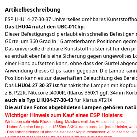
Artikelbeschreibung
ESP LHU14-27-30-37 Universelles drehbares Kunststoffho
Das LHU04 nutzt den UBC-01Clip.
Dieser Befestigungsclip erlaubt ein schnelles Befestig
Gürtel um 360 Grad in 16 arretierbaren Positionen gedr
Das universelle drehbare Kunststoffholster ist für den 
es enthält ebenfalls eine Sicherung gegen ungewolltes 
einer Hand aufsetzen kann, ohne dass der Gürtel abgen
Anwendung dieses Clips kaum gegeben. Die Lampe kann a
Position kann es zur dauerhaften Beleuchtung des Bere
Das
LHU04-27-30-37 ist
für taktische Lampen mit Kopfd
z.B. P22R, Nitecore I4000R, (Klarus 360X1 ggf. 34mm Korb
auch als Typ LHU04-27-30-43
für Klarus XT21X
Die auf den Fotos abgebildeten Lampen gehören natür
Wichtiger Hinweis zum Kauf eines ESP Holsters:
Wir haben sehr viele Rücksendung. Meistens weil das Holster nicht passt.
- Haben Sie eine Lampe mit 18650er AKKU, dann passt fast jedes Holster, weil 
- Das entscheidende ist aber meistens der Kopfdurchmesser: Auf diesen sollten
Es gibt noch mehr Kriterien die ich aber nicht alle aufführen kann.