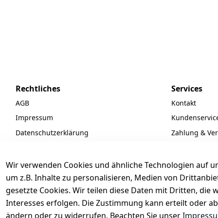
Rechtliches
Services
AGB
Kontakt
Impressum
Kundenservic
Datenschutzerklärung
Zahlung & Ve
Widerrufsrecht
Batteriegeset
Newsletter
Wir verwenden Cookies und ähnliche Technologien auf un
Unsere Partne
um z.B. Inhalte zu personalisieren, Medien von Drittanbi
gesetzte Cookies. Wir teilen diese Daten mit Dritten, di
FAQ
Interesses erfolgen. Die Zustimmung kann erteilt oder ab
ändern oder zu widerrufen. Beachten Sie unser
Impress