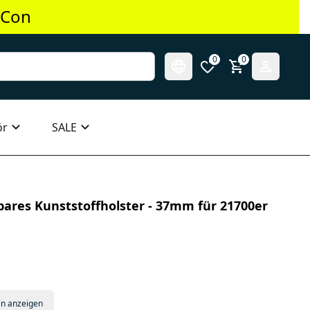
 Con
0
0
ör
SALE
bares Kunststoffholster - 37mm für 21700er
en anzeigen