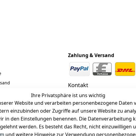
Zahlung & Versand
e
rsand
Kontakt
z
 +49 (0)6185 2457
Ihre Privatsphäre ist uns wichtig
serer Website und verarbeiten personenbezogene Daten vo
 Mail: info@selected-lights.
r
etern einzubinden oder Zugriffe auf unsere Website zu anal
e wir in den Einstellungen benennen. Die Datenverarbeitung 
gelehnt werden. Es besteht das Recht, nicht einzuwilligen 
Unter den Weingärten 42
63546 Hammersbach
um
und weitere Hinweise zur Verwendung personenbezogen