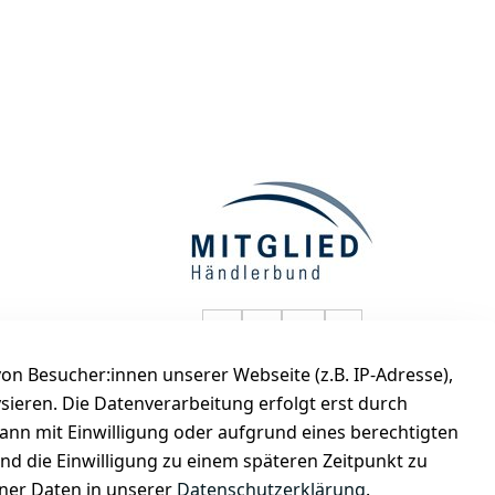
selected-lights auf Faceboo
selected-lights auf Twitt
selected-lights auf
selected-lights
n Besucher:innen unserer Webseite (z.B. IP-Adresse),
de
ysieren. Die Datenverarbeitung erfolgt erst durch
kann mit Einwilligung oder aufgrund eines berechtigten
und die Einwilligung zu einem späteren Zeitpunkt zu
er Daten in unserer
Datenschutzerklärung
.