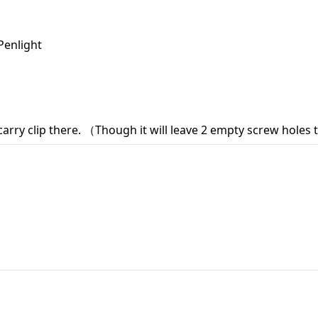
Penlight
 carry clip there. （Though it will leave 2 empty screw holes