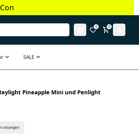
 Con
0
0
ör
SALE
Reylight Pineapple Mini und Penlight
en anzeigen