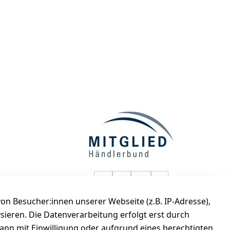
selected-lights auf Faceboo
selected-lights auf Twitt
selected-lights auf
selected-lights
n Besucher:innen unserer Webseite (z.B. IP-Adresse),
de
ysieren. Die Datenverarbeitung erfolgt erst durch
kann mit Einwilligung oder aufgrund eines berechtigten