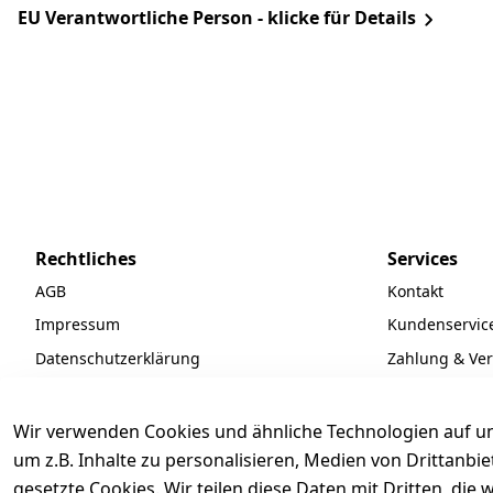
EU Verantwortliche Person - klicke für Details
Rechtliches
Services
AGB
Kontakt
Impressum
Kundenservic
Datenschutzerklärung
Zahlung & Ve
Widerrufsrecht
Batteriegeset
Newsletter
Wir verwenden Cookies und ähnliche Technologien auf un
Unsere Partne
um z.B. Inhalte zu personalisieren, Medien von Drittanbi
gesetzte Cookies. Wir teilen diese Daten mit Dritten, di
FAQ