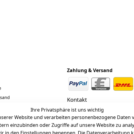
Zahlung & Versand
e
rsand
Kontakt
z
 +49 (0)6185 2457
Ihre Privatsphäre ist uns wichtig
serer Website und verarbeiten personenbezogene Daten vo
 Mail: info@selected-lights.
r
etern einzubinden oder Zugriffe auf unsere Website zu anal
e wir in den Einstellungen benennen. Die Datenverarbeitung 