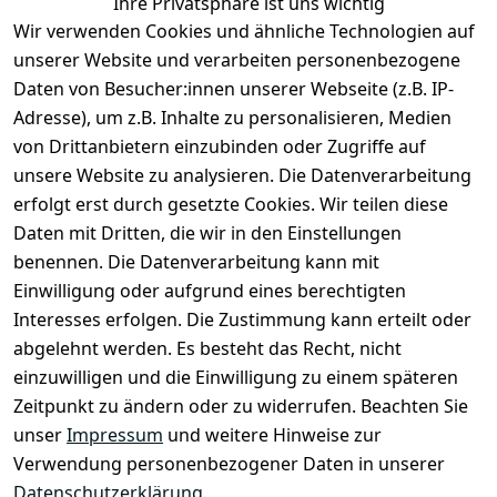
Ihre Privatsphäre ist uns wichtig
Rechtliches
Services
Zahlung &
Wir verwenden Cookies und ähnliche Technologien auf
Versand
unserer Website und verarbeiten personenbezogene
AGB
Kontakt
Daten von Besucher:innen unserer Webseite (z.B. IP-
Impressum
Kundenservic
selected-lights
selected-lig
selecte
sel
Adresse), um z.B. Inhalte zu personalisieren, Medien
e
Datenschutze
von Drittanbietern einzubinden oder Zugriffe auf
rklärung
Zahlung & 
Kontakt
unsere Website zu analysieren. Die Datenverarbeitung
Versand
Widerrufsrec
 +49 
erfolgt erst durch gesetzte Cookies. Wir teilen diese
ht
Batteriegeset
(0)6185 2457
Daten mit Dritten, die wir in den Einstellungen
z
 Mail: 
benennen. Die Datenverarbeitung kann mit
Newsletter
info@select
Einwilligung oder aufgrund eines berechtigten
ed-lights.de
Unsere 
Interesses erfolgen. Die Zustimmung kann erteilt oder
Partner
abgelehnt werden. Es besteht das Recht, nicht
FAQ
einzuwilligen und die Einwilligung zu einem späteren
Unter den 
Zeitpunkt zu ändern oder zu widerrufen. Beachten Sie
Weingärten 42
unser
Impressum
und weitere Hinweise zur
63546 
Verwendung personenbezogener Daten in unserer
Hammersbach
Datenschutzerklärung
.