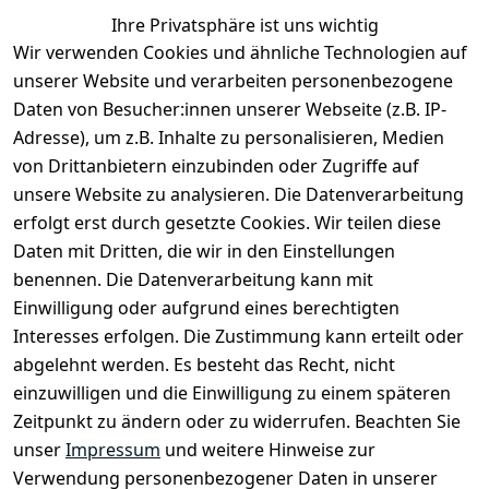
Ihre Privatsphäre ist uns wichtig
Rechtliches
Services
Zahlung &
Wir verwenden Cookies und ähnliche Technologien auf
Versand
unserer Website und verarbeiten personenbezogene
AGB
Kontakt
Daten von Besucher:innen unserer Webseite (z.B. IP-
Impressum
Kundenservic
selected-lights
selected-lig
selecte
sel
Adresse), um z.B. Inhalte zu personalisieren, Medien
e
Datenschutze
von Drittanbietern einzubinden oder Zugriffe auf
rklärung
Zahlung & 
Kontakt
unsere Website zu analysieren. Die Datenverarbeitung
Versand
Widerrufsrec
 +49 
erfolgt erst durch gesetzte Cookies. Wir teilen diese
ht
Batteriegeset
(0)6185 2457
Daten mit Dritten, die wir in den Einstellungen
z
 Mail: 
benennen. Die Datenverarbeitung kann mit
Newsletter
info@select
Einwilligung oder aufgrund eines berechtigten
ed-lights.de
Unsere 
Interesses erfolgen. Die Zustimmung kann erteilt oder
Partner
abgelehnt werden. Es besteht das Recht, nicht
FAQ
einzuwilligen und die Einwilligung zu einem späteren
Unter den 
Zeitpunkt zu ändern oder zu widerrufen. Beachten Sie
Weingärten 42
unser
Impressum
und weitere Hinweise zur
63546 
Verwendung personenbezogener Daten in unserer
Hammersbach