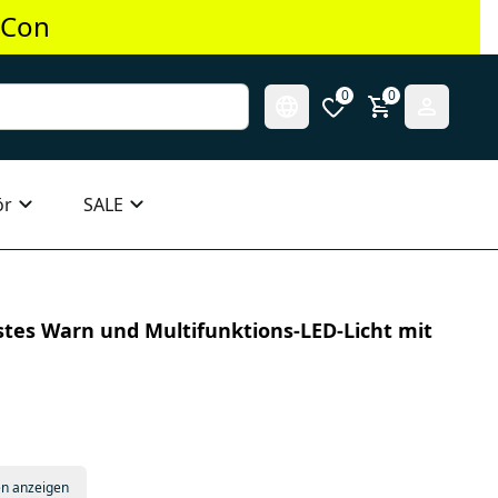
 Con
0
0
ör
SALE
tes Warn und Multifunktions-LED-Licht mit
en anzeigen