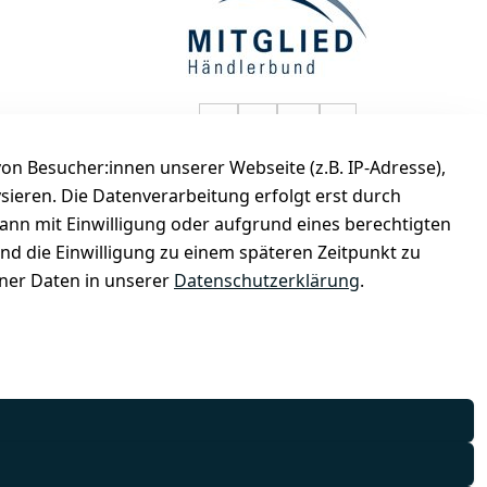
selected-lights auf Faceboo
selected-lights auf Twitt
selected-lights auf
selected-lights
n Besucher:innen unserer Webseite (z.B. IP-Adresse),
de
ysieren. Die Datenverarbeitung erfolgt erst durch
kann mit Einwilligung oder aufgrund eines berechtigten
und die Einwilligung zu einem späteren Zeitpunkt zu
er Daten in unserer
Datenschutzerklärung
.