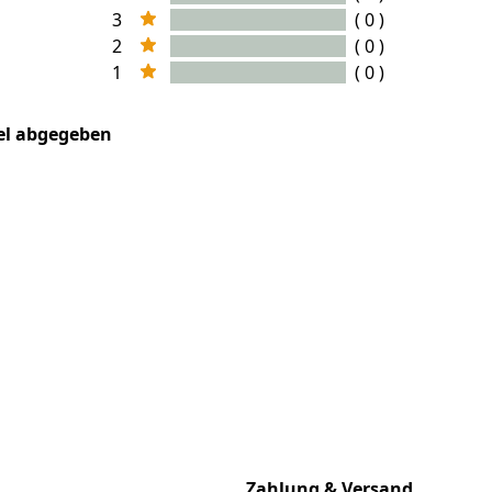
3
( 0 )
2
( 0 )
1
( 0 )
kel abgegeben
Zahlung & Versand