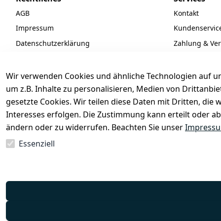
AGB
Kontakt
Impressum
Kundenservic
Datenschutzerklärung
Zahlung & Ve
Widerrufsrecht
Batteriegeset
Newsletter
Wir verwenden Cookies und ähnliche Technologien auf un
Unsere Partne
um z.B. Inhalte zu personalisieren, Medien von Drittanbi
gesetzte Cookies. Wir teilen diese Daten mit Dritten, di
FAQ
Interesses erfolgen. Die Zustimmung kann erteilt oder ab
ändern oder zu widerrufen. Beachten Sie unser
Impress
Essenziell
Vertrag widerrufen