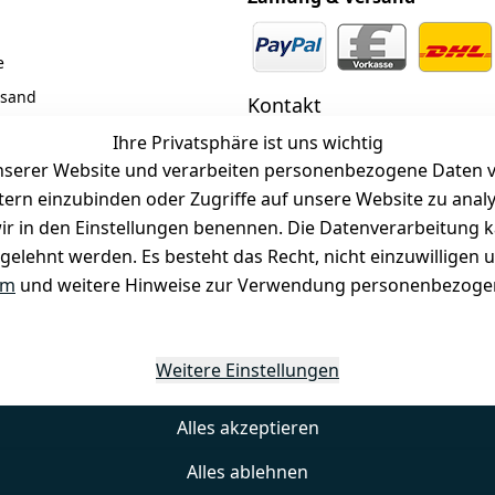
e
rsand
Kontakt
z
 +49 (0)6185 2457
Ihre Privatsphäre ist uns wichtig
serer Website und verarbeiten personenbezogene Daten vo
 Mail: info@selected-lights.
r
etern einzubinden oder Zugriffe auf unsere Website zu anal
e wir in den Einstellungen benennen. Die Datenverarbeitung 
gelehnt werden. Es besteht das Recht, nicht einzuwilligen 
Unter den Weingärten 42
63546 Hammersbach
um
und weitere Hinweise zur Verwendung personenbezogen
Weitere Einstellungen
Alles akzeptieren
Alles ablehnen