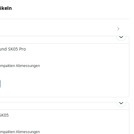
tikeln
 und SK05 Pro
 kompakten Abmessungen
 SK05
 kompakten Abmessungen