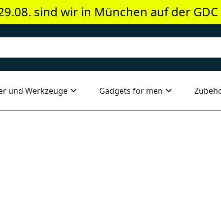
29.08. sind wir in München auf der GDC
er und Werkzeuge
Gadgets for men
Zubeh