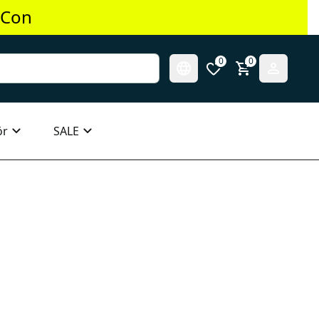
 Con
0
0
ör
SALE