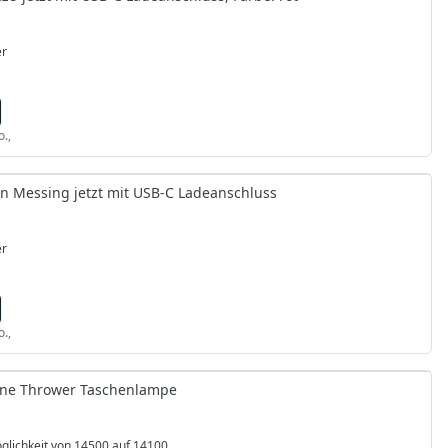
er
o.,
 Messing jetzt mit USB-C Ladeanschluss
er
o.,
ine Thrower Taschenlampe
lichkeit von 14500 auf 14100