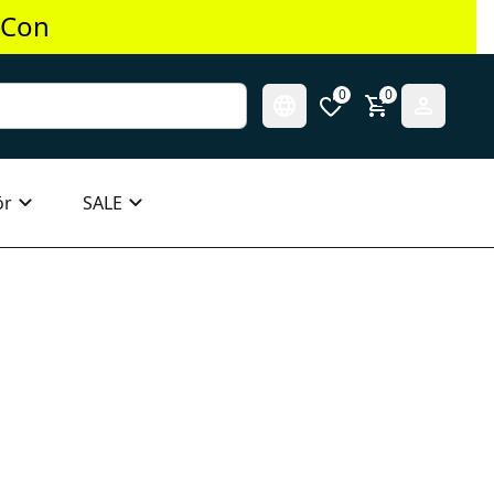
 Con
0
0
ör
SALE