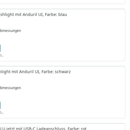
light mit Anduril UI, Farbe: blau
 Abmessungen
o.,
ight mit Anduril UI, Farbe: schwarz
 Abmessungen
o.,
 jetzt mit USB-C Ladeanschluss, Farbe: rot