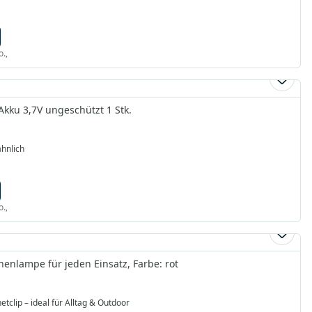
o.,
kku 3,7V ungeschützt 1 Stk.
hnlich
o.,
enlampe für jeden Einsatz, Farbe: rot
clip – ideal für Alltag & Outdoor