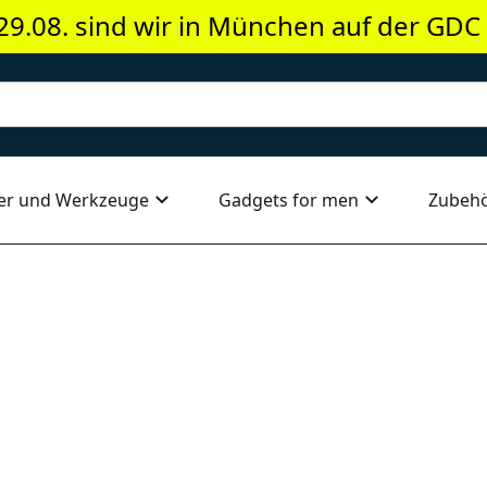
29.08. sind wir in München auf der GDC
er und Werkzeuge
Gadgets for men
Zubeh