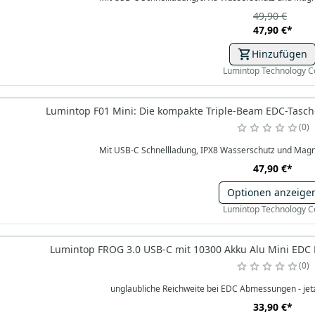
49,90 €
47,90 €
*
Hinzufügen
Lumintop Technology C
Lumintop F01 Mini: Die kompakte Triple-Beam EDC-Tasch
0
Mit USB-C Schnellladung, IPX8 Wasserschutz und Magnet
47,90 €
*
Optionen anzeige
Lumintop Technology C
Lumintop FROG 3.0 USB-C mit 10300 Akku Alu Mini EDC 
0
unglaubliche Reichweite bei EDC Abmessungen - jetz
33,90 €
*